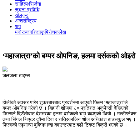
साहित्य/सिर्जना
सूचना प्रविधि
खेलकुद
अन्तर्राष्ट्रिय
थप
मनोरञ्‍जन
शिक्षा
कृषि
रोचक
लेख
‘महाजात्रा’को बम्पर ओपनिङ, हलमा दर्सकको ओइरो
जलजला टाइम्स
होलीको अवसर पारेर शुक्रबारबाट प्रदर्शनमा आएको फिल्म ‘महाजात्रा’ले
बम्पर ओपनिङ गरेको छ । बिहानी शोजमा ८० प्रतिशत अकुपेन्सी देखिएको
फिल्मले दिउँसोबाट देशभरका हलमा दर्शकको चाप बढाएको थियो । मल्टीप्लेक्स
तथा सिंगल थिएटर दुवैमा दिवा र रात्रिकालिन शोज अधिकांश हाउसफुल भए ।
फिल्मको एड्भान्स बुकिङभन्दा काउन्टरबाट बढी टिकट बिक्री भएको छ ।