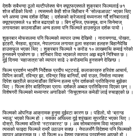
देशकै सबैभन्दा ठूलो मल्टीप्लेक्स चेन क्यूएफएक्सले शुक्रबार फिल्मलाई ७१
शोज बाँडेको थियो । त्यसमध्ये केही शोज बिहीबार नै ‘सोल्डआउट’ भएका थिए
भने अरुमा उच्च दर्शक देखिए । दर्शकको क्रेजलाई मध्यनजर गर्दै शनिबारलाई
क्यूएफएक्सले १४ शोज बढाएको छ । बिग मुभिज, एफक्युब, वान सिनेमाज्
लगायतका काठमाडौंका अन्य हलमा पनि फिल्मले हाउसफुल दर्शक पायो ।
शुक्रबार मोफसलमा पनि फिल्मको व्यापार उच्च देखियो । नारायणगढ, पोखरा,
इटहरी, भैरहवा, बुटवल, नेपालगञ्ज लगायत ठूला सहरका हलहरु बिहानैदेखि
हाउसफुल भएका थिए । शुक्रबार फिल्मले १ करोड १० लाखमाथि कमाई गरेको
हुनसक्ने प्रक्षेपण छ । शनिबार विदा भएकाले व्यापार अझ बढ्ने निश्चित छ ।
दुई दिनमा ‘महाजात्रा’को व्यापार साढे २ करोडमाथि हुनसक्ने देखिन्छ ।
फिल्म प्रदर्शन भएसँगै निर्देशक प्रदीप भट्टराई, कलाकारहरु हरिवंश आचार्य,
विपिन कार्की, रविन्द्र झा, रविन्द्र सिंह बानियाँ, वर्षा राउत, निर्माता म्याक्स
दिपेश खत्रीले काठमाडौंका विभिन्न हलमा पुगेर दर्शकको प्रतिक्रिया बुझेका
थिए । फिल्म हेरेर बाहिरिएका प्रायः दर्शकले अब्बल प्रतिक्रिया दिएका छन् ।
विशेषगरी फिल्मको मध्यान्तर अगाडिको ‘सिचुएशनल कमेडी’लाई रुचाइएको छ ।
फिल्मको ओपनिङ आक्रामक हुनुमा दुईवटा कारण छ । पहिलो, यो ‘ब्रान्ड
भ्यालू’ भएको फिल्म हो । यसका अघिल्ला दुई श्रृंखला सुपरहिट भएका थिए ।
दोस्रो, फिल्ममा बलियो ‘स्टारकास्ट’ छ । अब सोमबारसम्म विदा भएकाले
त्यसको फाइदा फिल्मले राम्रै उठाउन सक्छ । नेपालसँगै विदेशमा पनि फिल्मको
व्यापार आक्रामक छ । यो फिल्म ४० देशमा एकसाथ प्रदर्शनमा आएको हो ।