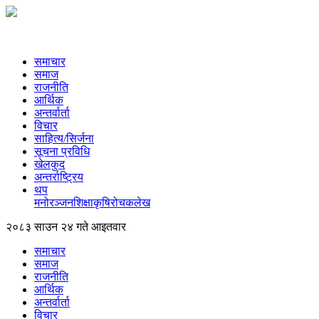
समाचार
समाज
राजनीति
आर्थिक
अन्तर्वार्ता
विचार
साहित्य/सिर्जना
सूचना प्रविधि
खेलकुद
अन्तर्राष्ट्रिय
थप
मनोरञ्‍जन
शिक्षा
कृषि
रोचक
लेख
२०८३ साउन २४ गते आइतवार
समाचार
समाज
राजनीति
आर्थिक
अन्तर्वार्ता
विचार