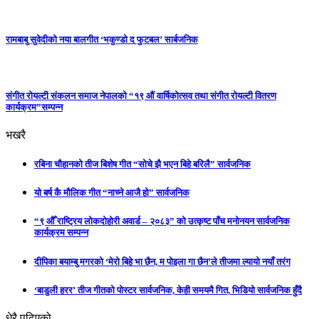
रामबाबु सुवेदीको नया बालगीत ‘भकुण्डो द फुटबल’ सार्बजनिक
संगीत रोयल्टी संकलन समाज नेपालको “१९ औं वार्षिकोत्सव तथा संगीत रोयल्टी वितरण
कार्यक्रम”सम्पन्न
भखरै
रबिना चौहानको तीज बिशेष गीत “सोचे झै भएन बिहे बरिलै” सार्वजनिक
यो बर्ष कै मौलिक गीत “नाच्ने आजै हो” सार्वजनिक
“९ औँ राष्ट्रिय लोकदोहोरी अवार्ड – २०८३” को उत्कृष्ट पाँच मनोनयन सार्वजनिक
कार्यक्रम सम्पन्न
दीपिका बयाम्बु मगरको ‘मेरो बिहे भा छैन, म पोइला गा छैन’ले तीजमा ल्यायो नयाँ तरंग
‘बाडुली हरर’ तीज गीतको पोस्टर सार्वजनिक, केही समयमै गित, भिडियो सार्वजनिक हुँदै
धेरै पढिएको