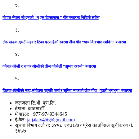
२.
गोपाल नेपाल जी एमको “यु एस टेक्सासमा ” गीत बजारमा भिडियो सहित
३.
टंक खडका,एमटी महर र टिका प्रसाईको स्वरमा तीज गीत “पाच दिन भात खादिन” बजारमा
४.
कोमल ओली र सागर ओलीको तीज कोसेली “झुम्का खस्यो” बजारमा
५.
तिलक ओलीको सब्द,संगीतमा पशुपति शर्मा र सुनिता मगरको तीज गीत “पुतली भुरुभुरु” बजारमा
जलजला टि.भी. प्रा.लि.
ठेगाना: काठमाडौँ
मोबाइल: +977-9749344645
ई-मेल:
jaljalatv456@gmail.com
सूचना विभाग दर्ता नं: ३४५८-२०७८/७९ प्रेस काउन्सिल सूचीकरण नं. :
३४७७