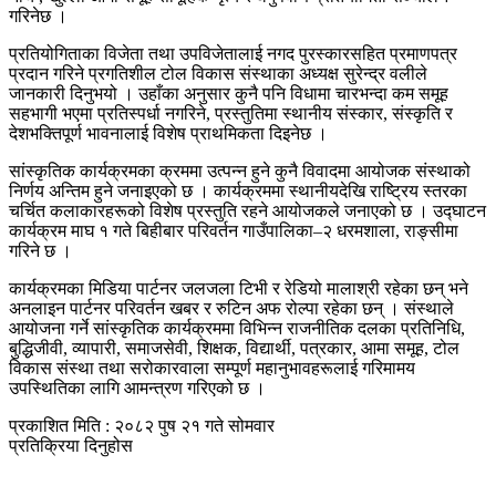
गरिनेछ ।
प्रतियोगिताका विजेता तथा उपविजेतालाई नगद पुरस्कारसहित प्रमाणपत्र
प्रदान गरिने प्रगतिशील टोल विकास संस्थाका अध्यक्ष सुरेन्द्र वलीले
जानकारी दिनुभयो । उहाँका अनुसार कुनै पनि विधामा चारभन्दा कम समूह
सहभागी भएमा प्रतिस्पर्धा नगरिने, प्रस्तुतिमा स्थानीय संस्कार, संस्कृति र
देशभक्तिपूर्ण भावनालाई विशेष प्राथमिकता दिइनेछ ।
सांस्कृतिक कार्यक्रमका क्रममा उत्पन्न हुने कुनै विवादमा आयोजक संस्थाको
निर्णय अन्तिम हुने जनाइएको छ । कार्यक्रममा स्थानीयदेखि राष्ट्रिय स्तरका
चर्चित कलाकारहरूको विशेष प्रस्तुति रहने आयोजकले जनाएको छ । उद्घाटन
कार्यक्रम माघ १ गते बिहीबार परिवर्तन गाउँपालिका–२ धरमशाला, राङ्सीमा
गरिने छ ।
कार्यक्रमका मिडिया पार्टनर जलजला टिभी र रेडियो मालाश्री रहेका छन् भने
अनलाइन पार्टनर परिवर्तन खबर र रुटिन अफ रोल्पा रहेका छन् । संस्थाले
आयोजना गर्ने सांस्कृतिक कार्यक्रममा विभिन्न राजनीतिक दलका प्रतिनिधि,
बुद्धिजीवी, व्यापारी, समाजसेवी, शिक्षक, विद्यार्थी, पत्रकार, आमा समूह, टोल
विकास संस्था तथा सरोकारवाला सम्पूर्ण महानुभावहरूलाई गरिमामय
उपस्थितिका लागि आमन्त्रण गरिएको छ ।
प्रकाशित मिति : २०८२ पुष २१ गते सोमवार
प्रतिक्रिया दिनुहोस