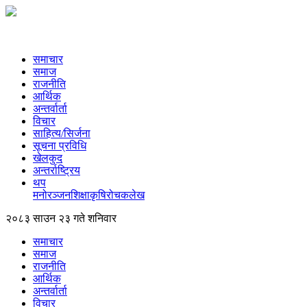
समाचार
समाज
राजनीति
आर्थिक
अन्तर्वार्ता
विचार
साहित्य/सिर्जना
सूचना प्रविधि
खेलकुद
अन्तर्राष्ट्रिय
थप
मनोरञ्‍जन
शिक्षा
कृषि
रोचक
लेख
२०८३ साउन २३ गते शनिवार
समाचार
समाज
राजनीति
आर्थिक
अन्तर्वार्ता
विचार