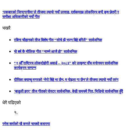
‘एकबारको जिन्दगानीमा’ले तीजमा ल्यायो नयाँ उत्साह, दर्शकमाझ लोकप्रिय बन्दै कृष छेत्री र
समीक्षा अधिकारीको नयाँ गीत
भखरै
रबिना चौहानको तीज बिशेष गीत “सोचे झै भएन बिहे बरिलै” सार्वजनिक
यो बर्ष कै मौलिक गीत “नाच्ने आजै हो” सार्वजनिक
“९ औँ राष्ट्रिय लोकदोहोरी अवार्ड – २०८३” को उत्कृष्ट पाँच मनोनयन सार्वजनिक
कार्यक्रम सम्पन्न
दीपिका बयाम्बु मगरको ‘मेरो बिहे भा छैन, म पोइला गा छैन’ले तीजमा ल्यायो नयाँ तरंग
‘बाडुली हरर’ तीज गीतको पोस्टर सार्वजनिक, केही समयमै गित, भिडियो सार्वजनिक हुँदै
धेरै पढिएको
१.
रमेश शर्माको खै कस्ले चाख्यो बजारमा