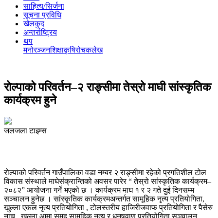
साहित्य/सिर्जना
सूचना प्रविधि
खेलकुद
अन्तर्राष्ट्रिय
थप
मनोरञ्‍जन
शिक्षा
कृषि
रोचक
लेख
रोल्पाको परिवर्तन–२ राङ्सीमा तेस्रो माघी सांस्कृतिक
कार्यक्रम हुने
जलजला टाइम्स
रोल्पाको परिवर्तन गाउँपालिका वडा नम्बर २ राङ्सीमा रहेको प्रगतिशील टोल
विकास संस्थाले माघेसंक्रान्तिको अवसर पारेर “ तेस्रो सांस्कृतिक कार्यक्रम–
२०८२” आयोजना गर्ने भएको छ । कार्यक्रम माघ १ र २ गते दुई दिनसम्म
सञ्चालन हुनेछ । सांस्कृतिक कार्यक्रमअन्तर्गत सामूहिक नृत्य प्रतियोगिता,
खुल्ला एकल नृत्य प्रतियोगिता , टोलस्तरीय हाजिरीजवाफ प्रतियोगिता र पैसेरु
नाच , खुल्ला आमा समूह सामूहिक नृत्य र धनुषवाण प्रतियोगिता सञ्चालन