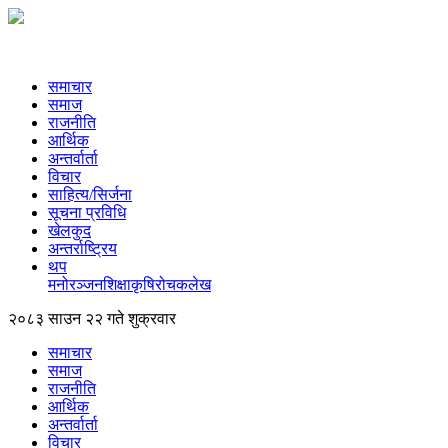
समाचार
समाज
राजनीति
आर्थिक
अन्तर्वार्ता
विचार
साहित्य/सिर्जना
सूचना प्रविधि
खेलकुद
अन्तर्राष्ट्रिय
थप
मनोरञ्‍जन
शिक्षा
कृषि
रोचक
लेख
२०८३ साउन २२ गते शुक्रवार
समाचार
समाज
राजनीति
आर्थिक
अन्तर्वार्ता
विचार