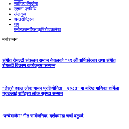
साहित्य/सिर्जना
सूचना प्रविधि
खेलकुद
अन्तर्राष्ट्रिय
थप
मनोरञ्‍जन
शिक्षा
कृषि
रोचक
लेख
मनोरन्जन
संगीत रोयल्टी संकलन समाज नेपालको “१९ औं वार्षिकोत्सव तथा संगीत
रोयल्टी वितरण कार्यक्रम”सम्पन्न
“तेस्रो एकल लोक गायन प्रतियोगिता – २०८३” मा बरिष्ठ गायिका शर्मिला
गुरुङलाई राष्ट्रिय लोक स्रष्टा सम्मान
‘पन्चेबाजैमा’ गीत सार्वजनिक, दर्शकमाझ चर्चा बटुल्दै