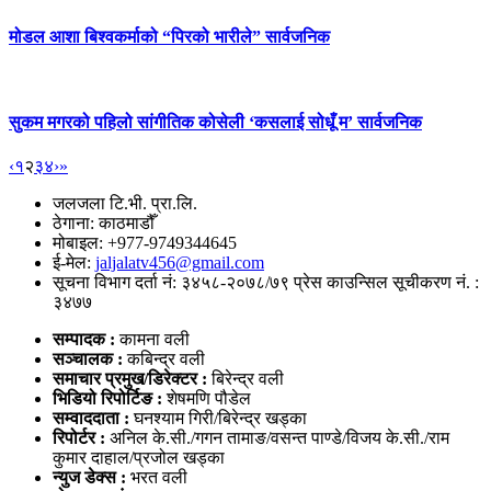
मोडल आशा बिश्वकर्माको “पिरको भारीले” सार्वजनिक
सुकम मगरको पहिलो सांगीतिक कोसेली ‘कसलाई सोधूँ म’ सार्वजनिक
‹
१
२
३
४
›
»
जलजला टि.भी. प्रा.लि.
ठेगाना: काठमाडौँ
मोबाइल: +977-9749344645
ई-मेल:
jaljalatv456@gmail.com
सूचना विभाग दर्ता नं: ३४५८-२०७८/७९ प्रेस काउन्सिल सूचीकरण नं. :
३४७७
सम्पादक :
कामना वली
सञ्‍चालक :
कबिन्द्र वली
समाचार प्रमुख/डिरेक्टर :
बिरेन्द्र वली
भिडियो
रिपोर्टिङ :
शेषमणि पौडेल
सम्वाददाता :
घनश्याम गिरी/बिरेन्द्र खड्का
रिपोर्टर :
अनिल के.सी./गगन तामाङ/वसन्त पाण्डे/विजय के.सी./राम
कुमार दाहाल/प्रजोल खड्का
न्युज डेक्स
:
भरत वली