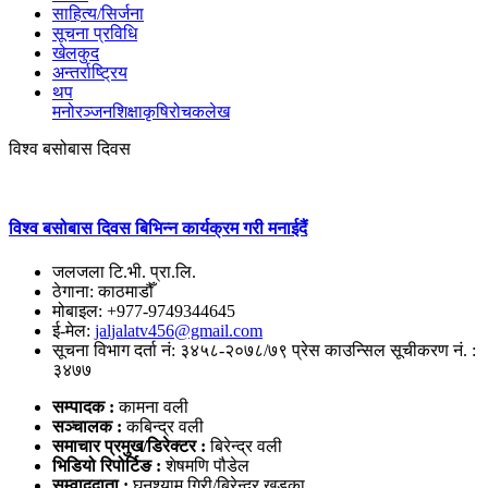
साहित्य/सिर्जना
सूचना प्रविधि
खेलकुद
अन्तर्राष्ट्रिय
थप
मनोरञ्‍जन
शिक्षा
कृषि
रोचक
लेख
विश्व बसोबास दिवस
विश्व बसोबास दिवस बिभिन्न कार्यक्रम गरी मनाईदैं
जलजला टि.भी. प्रा.लि.
ठेगाना: काठमाडौँ
मोबाइल: +977-9749344645
ई-मेल:
jaljalatv456@gmail.com
सूचना विभाग दर्ता नं: ३४५८-२०७८/७९ प्रेस काउन्सिल सूचीकरण नं. :
३४७७
सम्पादक :
कामना वली
सञ्‍चालक :
कबिन्द्र वली
समाचार प्रमुख/डिरेक्टर :
बिरेन्द्र वली
भिडियो
रिपोर्टिङ :
शेषमणि पौडेल
सम्वाददाता :
घनश्याम गिरी/बिरेन्द्र खड्का