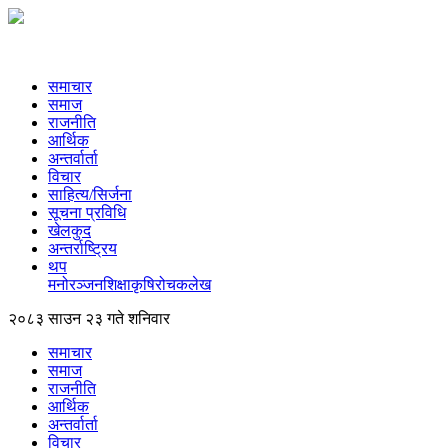
समाचार
समाज
राजनीति
आर्थिक
अन्तर्वार्ता
विचार
साहित्य/सिर्जना
सूचना प्रविधि
खेलकुद
अन्तर्राष्ट्रिय
थप
मनोरञ्‍जन
शिक्षा
कृषि
रोचक
लेख
२०८३ साउन २३ गते शनिवार
समाचार
समाज
राजनीति
आर्थिक
अन्तर्वार्ता
विचार