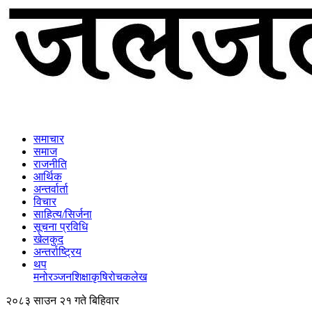
समाचार
समाज
राजनीति
आर्थिक
अन्तर्वार्ता
विचार
साहित्य/सिर्जना
सूचना प्रविधि
खेलकुद
अन्तर्राष्ट्रिय
थप
मनोरञ्‍जन
शिक्षा
कृषि
रोचक
लेख
२०८३ साउन २१ गते बिहिवार