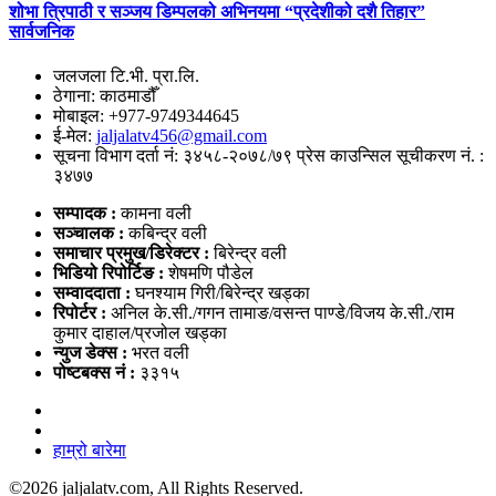
शोभा त्रिपाठी र सञ्जय डिम्पलको अभिनयमा “प्रदेशीको दशै तिहार”
सार्वजनिक
जलजला टि.भी. प्रा.लि.
ठेगाना: काठमाडौँ
मोबाइल: +977-9749344645
ई-मेल:
jaljalatv456@gmail.com
सूचना विभाग दर्ता नं: ३४५८-२०७८/७९ प्रेस काउन्सिल सूचीकरण नं. :
३४७७
सम्पादक :
कामना वली
सञ्‍चालक :
कबिन्द्र वली
समाचार प्रमुख/डिरेक्टर :
बिरेन्द्र वली
भिडियो
रिपोर्टिङ :
शेषमणि पौडेल
सम्वाददाता :
घनश्याम गिरी/बिरेन्द्र खड्का
रिपोर्टर :
अनिल के.सी./गगन तामाङ/वसन्त पाण्डे/विजय के.सी./राम
कुमार दाहाल/प्रजोल खड्का
न्युज डेक्स
:
भरत वली
पोष्‍टबक्स नं :
३३१५
हाम्रो बारेमा
©
2026 jaljalatv.com, All Rights Reserved.