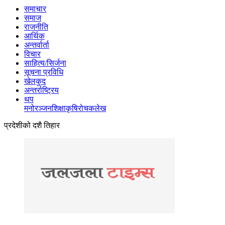
समाचार
समाज
राजनीति
आर्थिक
अन्तर्वार्ता
विचार
साहित्य/सिर्जना
सूचना प्रविधि
खेलकुद
अन्तर्राष्ट्रिय
थप
मनोरञ्‍जन
शिक्षा
कृषि
रोचक
लेख
प्रदेशीको दशै तिहार