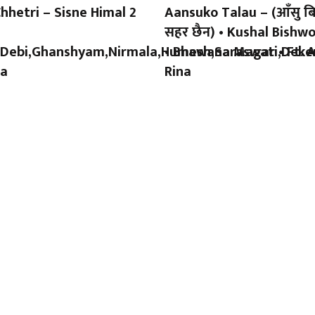
Chhetri – Sisne Himal 2
Aansuko Talau – (आँसु बिक
सहर छैन) • Kushal Bish
,Debi,Ghanshyam,Nirmala,Humesh,Saraswati,Deke
• Bhawana Magar • Ft. A
a
Rina