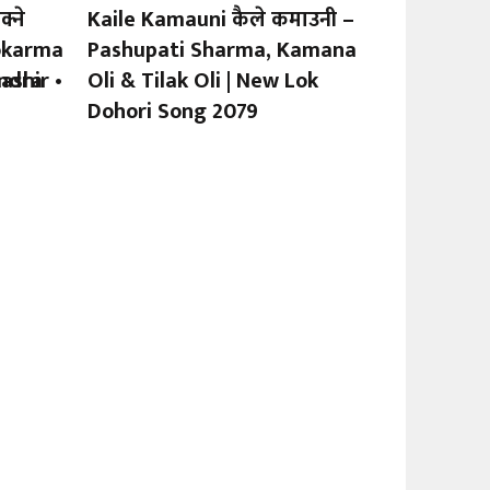
्ने
Kaile Kamauni कैले कमाउनी –
wokarma
Pashupati Sharma, Kamana
ndra
ashir •
Oli & Tilak Oli | New Lok
Dohori Song 2079