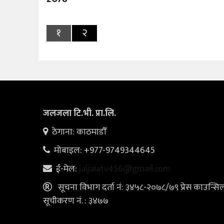
१
२
जलजला टि.भी. प्रा.लि.
ठेगाना: काठमाडौँ
मोबाइल: +977-9749344645
ई-मेल:
jaljalatv456@gmail.com
सूचना विभाग दर्ता नं: ३४५८-२०७८/७९ प्रेस काउन्सि
सूचीकरण नं. : ३४७७