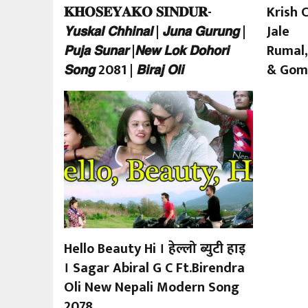
𝐊𝐇𝐎𝐒𝐄𝐘𝐀𝐊𝐎 𝐒𝐈𝐍𝐃𝐔𝐑-
Krish 
खेलकुद
𝙔𝙪𝙨𝙠𝙖𝙡 𝘾𝙝𝙝𝙞𝙣𝙖𝙡 | 𝙅𝙪𝙣𝙖 𝙂𝙪𝙧𝙪𝙣𝙜 |
Jale
𝙋𝙪𝙟𝙖 𝙎𝙪𝙣𝙖𝙧 |𝙉𝙚𝙬 𝙇𝙤𝙠 𝘿𝙤𝙝𝙤𝙧𝙞
Rumal
अन्तर्राष्ट्रिय
𝙎𝙤𝙣𝙜 2081 | 𝘽𝙞𝙧𝙖𝙟 𝙊𝙡𝙞
& Gom
थप
Hello Beauty Hi । हेल्लो ब्युटी हाइ
। Sagar Abiral G C Ft.Birendra
Oli New Nepali Modern Song
2078