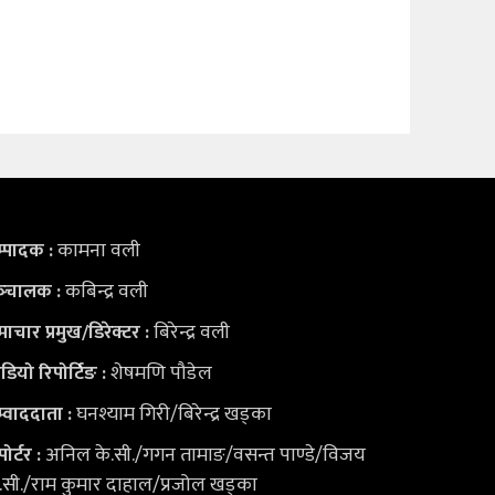
कामना वली
्पादक :
कबिन्द्र वली
्‍चालक :
बिरेन्द्र वली
ाचार प्रमुख/डिरेक्टर :
शेषमणि पौडेल
डियो
रिपोर्टिङ :
घनश्याम गिरी/बिरेन्द्र खड्का
्वाददाता :
अनिल के.सी./गगन तामाङ/वसन्त पाण्डे/विजय
पोर्टर :
.सी./राम कुमार दाहाल/प्रजोल खड्का