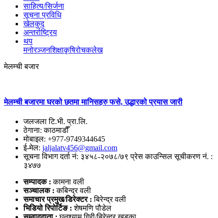
साहित्य/सिर्जना
सूचना प्रविधि
खेलकुद
अन्तर्राष्ट्रिय
थप
मनोरञ्‍जन
शिक्षा
कृषि
रोचक
लेख
मेलम्ची बजार
मेलम्ची बजारमा घरको छतमा मानिसहरु फसे, उद्धारको प्रयास जारी
जलजला टि.भी. प्रा.लि.
ठेगाना: काठमाडौँ
मोबाइल: +977-9749344645
ई-मेल:
jaljalatv456@gmail.com
सूचना विभाग दर्ता नं: ३४५८-२०७८/७९ प्रेस काउन्सिल सूचीकरण नं. :
३४७७
सम्पादक :
कामना वली
सञ्‍चालक :
कबिन्द्र वली
समाचार प्रमुख/डिरेक्टर :
बिरेन्द्र वली
भिडियो
रिपोर्टिङ :
शेषमणि पौडेल
सम्वाददाता :
घनश्याम गिरी/बिरेन्द्र खड्का