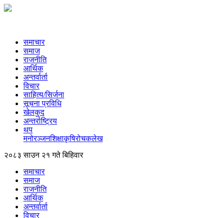
समाचार
समाज
राजनीति
आर्थिक
अन्तर्वार्ता
विचार
साहित्य/सिर्जना
सूचना प्रविधि
खेलकुद
अन्तर्राष्ट्रिय
थप
मनोरञ्‍जन
शिक्षा
कृषि
रोचक
लेख
२०८३ साउन २१ गते बिहिवार
समाचार
समाज
राजनीति
आर्थिक
अन्तर्वार्ता
विचार