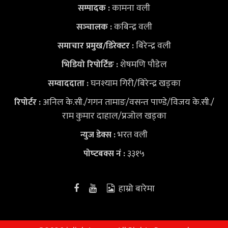
कामना वली
सम्पादक :
कबिन्द्र वली
सञ्‍चालक :
बिरेन्द्र वली
समाचार प्रमुख/डिरेक्टर :
शेषमणि पौडेल
भिडियो
रिपोर्टिङ :
घनश्याम गिरी/बिरेन्द्र खड्का
सम्वाददाता :
अनिल के.सी./गगन तामाङ/वसन्त पाण्डे/विजय के.सी./
रिपोर्टर :
राम कुमार दाहाल/प्रजोल खड्का
भरत वली
न्युज डेक्स
:
३३१५
पोष्‍टबक्स नं :
हाम्रो बारेमा