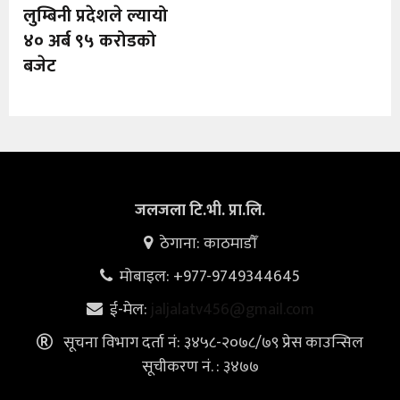
लुम्बिनी प्रदेशले ल्यायो
खेलकुद
४० अर्ब ९५ करोडको
बजेट
अन्तर्राष्ट्रिय
थप
जलजला टि.भी. प्रा.लि.
ठेगाना: काठमाडौँ
मोबाइल: +977-9749344645
ई-मेल:
jaljalatv456@gmail.com
सूचना विभाग दर्ता नं: ३४५८-२०७८/७९ प्रेस काउन्सिल
सूचीकरण नं. : ३४७७