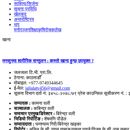
साहित्य/सिर्जना
सूचना प्रविधि
खेलकुद
अन्तर्राष्ट्रिय
थप
मनोरञ्‍जन
शिक्षा
कृषि
रोचक
लेख
खाना
मनसुनमा शारीरिक सन्तुलन : कस्तो खाना हुन्छ उपयुक्त ?
जलजला टि.भी. प्रा.लि.
ठेगाना: काठमाडौँ
मोबाइल: +977-9749344645
ई-मेल:
jaljalatv456@gmail.com
सूचना विभाग दर्ता नं: ३४५८-२०७८/७९ प्रेस काउन्सिल सूचीकरण नं. :
सम्पादक :
कामना वली
सञ्‍चालक :
कबिन्द्र वली
समाचार प्रमुख/डिरेक्टर :
बिरेन्द्र वली
भिडियो
रिपोर्टिङ :
शेषमणि पौडेल
सम्वाददाता :
घनश्याम गिरी/बिरेन्द्र खड्का
रिपोर्टर :
अनिल के.सी./गगन तामाङ/वसन्त पाण्डे/विजय के.सी./राम कुमा