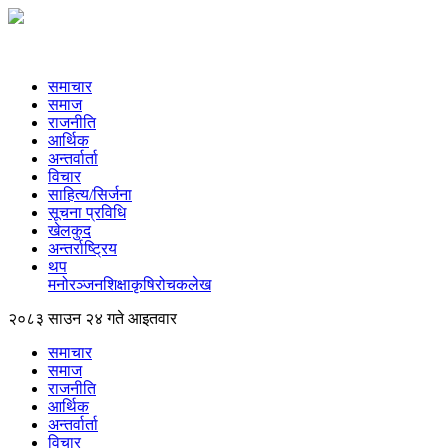
समाचार
समाज
राजनीति
आर्थिक
अन्तर्वार्ता
विचार
साहित्य/सिर्जना
सूचना प्रविधि
खेलकुद
अन्तर्राष्ट्रिय
थप
मनोरञ्‍जन
शिक्षा
कृषि
रोचक
लेख
२०८३ साउन २४ गते आइतवार
समाचार
समाज
राजनीति
आर्थिक
अन्तर्वार्ता
विचार