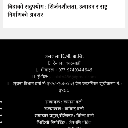
बिदाको सदुपयोग : सिर्जनशीलता, उत्पादन र राष्ट्र
खेलकुद
निर्माणको अवसर
अन्तर्राष्ट्रिय
थप
जलजला टि.भी. प्रा.लि.
ठेगाना: काठमाडौँ
मोबाइल: +977-9749344645
ई-मेल:
jaljalatv456@gmail.com
सूचना विभाग दर्ता नं: ३४५८-२०७८/७९ प्रेस काउन्सिल सूचीकरण नं. :
३४७७
सम्पादक :
कामना वली
सञ्‍चालक :
कबिन्द्र वली
समाचार प्रमुख/डिरेक्टर :
बिरेन्द्र वली
भिडियो
रिपोर्टिङ :
शेषमणि पौडेल