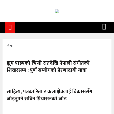
समाचार
समाज
राजनीति
आर्थिक
लेख
अन्तर्वार्ता
ह्युम पाइपको चिसो रातदेखि नेपाली संगीतको
विचार
शिखरसम्म : पुर्ण सम्योगको प्रेरणादायी यात्रा
साहित्य/
सिर्जना
साहित्य, पत्रकारिता र कलाक्षेत्रलाई विकाससँग
जोड्नुपर्ने सबिन प्रियासनको जोड
सूचना
प्रविधि